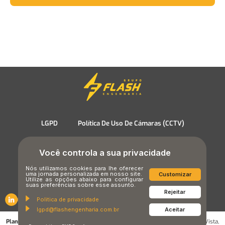
LGPD
Política De Uso De Cámaras (CCTV)
Términos y Condiciones de Uso
Política de Cookies
Você controla a sua privacidade
Nós utilizamos cookies para lhe oferecer
Política de Privacidad
uma jornada personalizada em nosso site.
Customizar
Utilize as opções abaixo para configurar
suas preferências sobre esse assunto.
Rejeitar
Politica de privacidade
lgpd@flashengenharia.com.br
Aceitar
Planta de Sorocaba:
Rua Prof. Celia C. Marques Mendes, 1000, Alto da Boa Vista,