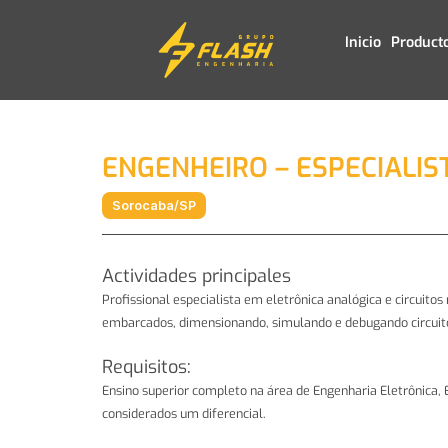
Ir
Inicio
Product
al
contenido
ENGENHEIRO – ESPECIALI
Sorocaba/SP
Actividades principales
Profissional especialista em eletrônica analógica e circuito
embarcados, dimensionando, simulando e debugando circuitos
Requisitos:
Ensino superior completo na área de Engenharia Eletrônica, E
considerados um diferencial.