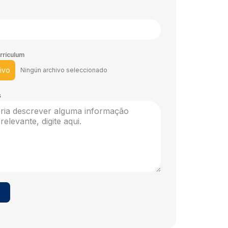
+55
rrículum
hivo
Ningún archivo seleccionado
s