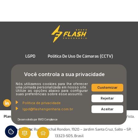
LGPD
Política De Uso De Cámaras (CCTV)
Términos y Condiciones de Uso
Política de Cookies
Você controla a sua privacidade
Nós utilizamos cookies para lhe oferecer
Política de Privacidad
uma jornada personalizada em nosso site.
Customizar
Utilize as opções abaixo para configurar
suas preferências sobre esse assunto.
Rejeitar
Politica de privacidade
lgpd@flashengenharia.com.br
Aceitar
Planta de Sorocaba:
Rua Prof. Celia C. Marques Mendes, 1000, Alto da Boa Vista,
Desenvolvido por RMD Compliance
Sorocaba/SP,CEP 18087-171
Planta de Salto:
Rua Marechal Rondon, 1920 – Jardim Santa Cruz, Salto – SP,
13323-505, Brasil