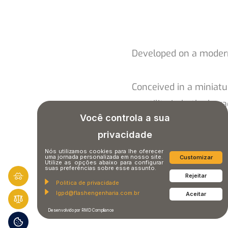
Developed on a modern 
Conceived in a miniatur
versatility in both char
Você controla a sua
privacidade
Nós utilizamos cookies para lhe oferecer
uma jornada personalizada em nosso site.
Customizar
Utilize as opções abaixo para configurar
suas preferências sobre esse assunto.
Rejeitar
Politica de privacidade
lgpd@flashengenharia.com.br
Aceitar
Desenvolvido por RMD Compliance