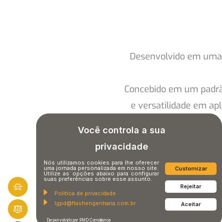
Desenvolvido em uma p
Concebido em um padrão
e versatilidade em ap
Você controla a sua
privacidade
Nós utilizamos cookies para lhe oferecer
uma jornada personalizada em nosso site.
Customizar
Utilize as opções abaixo para configurar
suas preferências sobre esse assunto.
Rejeitar
Politica de privacidade
lgpd@flashengenharia.com.br
Aceitar
Desenvolvido por RMD Compliance