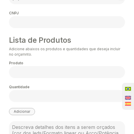
B
r
CNPJ
a
z
i
Lista de Produtos
l
Adicione abaixos os produtos e quantidades que deseja incluir
+
no orçamnto.
Produto
5
5
Quantidade