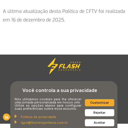
A última atualização desta Política de CFTV foi realizada
em 16 de dezembro de 2025.
LGPD
Política de CFTV
Termos de Uso
Você controla a sua privacidade
Nós utilizamos cookies para lhe oferecer
Política de Cookies
Política de Privacidade
uma jornada personalizada em nosso site.
Customizar
Utilize as opções abaixo para configurar
suas preferências sobre esse assunto.
Rejeitar
Politica de privacidade
lgpd@flashengenharia.com.br
Aceitar