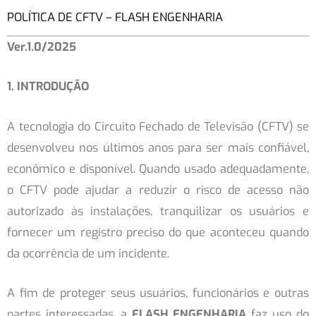
Ir
POLÍTICA DE CFTV – FLASH ENGENHARIA
para
Ver.1.0/2025
o
conteúdo
1. INTRODUÇÃO
A tecnologia do Circuito Fechado de Televisão (CFTV) se
desenvolveu nos últimos anos para ser mais confiável,
econômico e disponível. Quando usado adequadamente,
o CFTV pode ajudar a reduzir o risco de acesso não
autorizado às instalações, tranquilizar os usuários e
fornecer um registro preciso do que aconteceu quando
da ocorrência de um incidente.
A fim de proteger seus usuários, funcionários e outras
partes interessadas, a
FLASH ENGENHARIA
faz uso do