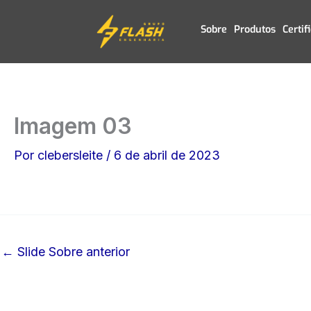
Ir
Sobre
Produtos
Certif
para
o
conteúdo
Imagem 03
Por
clebersleite
/
6 de abril de 2023
←
Slide Sobre anterior