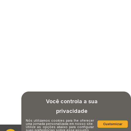
Você controla a sua
privacidade
Nós utilizamos cookies para lhe oferecer
uma jornada personalizada em nosso site.
Customizar
Utilize as opções abaixo para configurar
suas preferências sobre esse assunto.