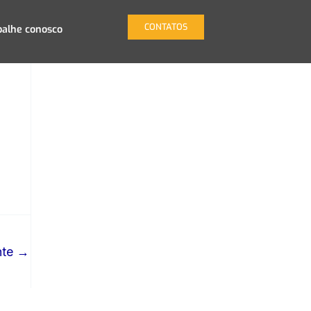
CONTATOS
balhe conosco
nte
→