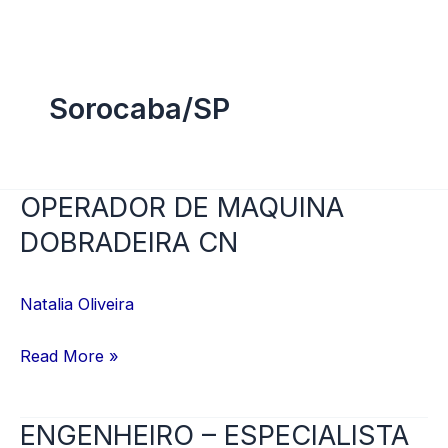
Ir
para
o
Sorocaba/SP
conteúdo
OPERADOR DE MAQUINA
OPERADOR
DE
DOBRADEIRA CN
MAQUINA
DOBRADEIRA
Natalia Oliveira
CN
Read More »
ENGENHEIRO – ESPECIALISTA
ENGENHEIRO