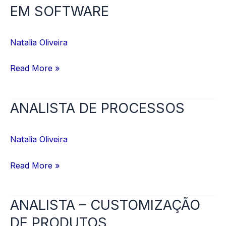
–
EM SOFTWARE
ESPECIALISTA
EM
Natalia Oliveira
SOFTWARE
Read More »
ANALISTA DE PROCESSOS
ANALISTA
DE
PROCESSOS
Natalia Oliveira
Read More »
ANALISTA – CUSTOMIZAÇÃO
ANALISTA
–
DE PRODUTOS