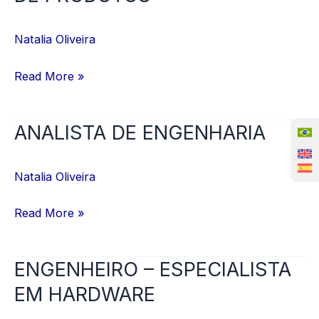
CUSTOMIZAÇÃO
DE
Natalia Oliveira
PRODUTOS
Read More »
ANALISTA DE ENGENHARIA
ANALISTA
DE
ENGENHARIA
Natalia Oliveira
Read More »
ENGENHEIRO – ESPECIALISTA
ENGENHEIRO
–
EM HARDWARE
ESPECIALISTA