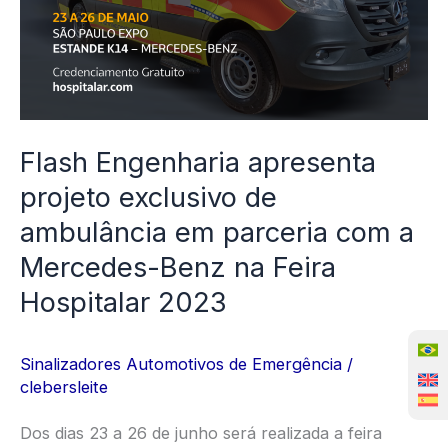
de
ambulância
em
parceria
com
Flash Engenharia apresenta
a
projeto exclusivo de
Mercedes-
Benz
ambulância em parceria com a
na
Mercedes-Benz na Feira
Feira
Hospitalar 2023
Hospitalar
2023
Sinalizadores Automotivos de Emergência
/
clebersleite
Dos dias 23 a 26 de junho será realizada a feira