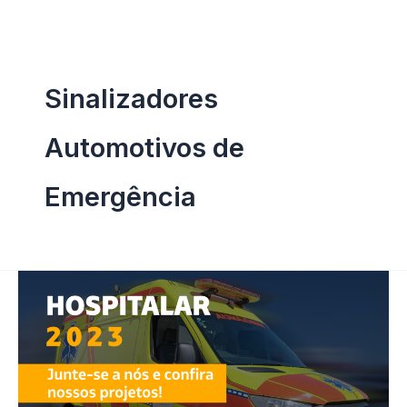
Ir
para
o
Sinalizadores
conteúdo
Automotivos de
Emergência
Flash
Engenharia
apresenta
projeto
exclusivo